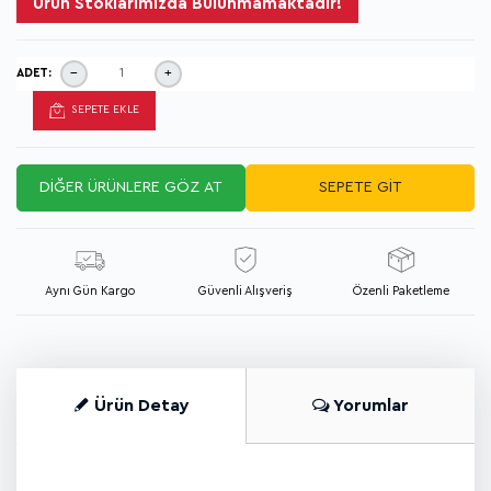
Ürün Stoklarımızda Bulunmamaktadır!
−
+
ADET:
SEPETE EKLE
DİĞER ÜRÜNLERE GÖZ AT
SEPETE GİT
Aynı Gün Kargo
Güvenli Alışveriş
Özenli Paketleme
Ürün Detay
Yorumlar