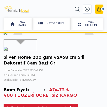
Ana Sayfa
DEKORATİF CAM BEZLERİ
0
Silver Home 200 gsm 42x68 cm 5'li Dekoratif Cam Bezi-Gri
ANA
TÜM
KATEGORILER
SAYFA
ÜRÜNLER
Silver Home 200 gsm 42x68 cm 5'li
Dekoratif Cam Bezi-Gri
Ürün Barkodu: 7678513342952
Koli İçi Renkler:A.GRİ(5)
Stok Kodu : STK000939
Birim Fiyatı
:
474.72 ₺
400 TL ÜZERİ ÜCRETSİZ KARGO