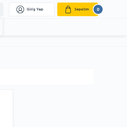
0
Giriş Yap
Sepetim