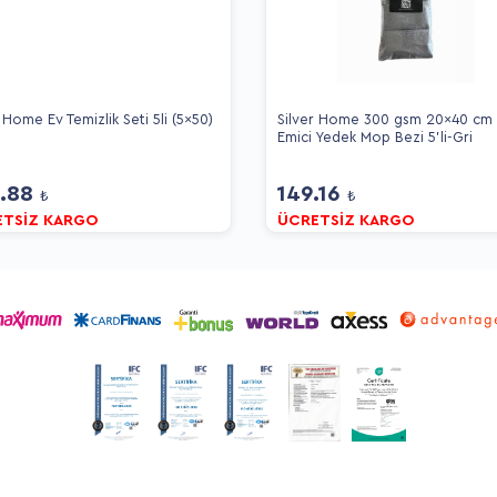
 Home Ev Temizlik Seti 5li (5x50)
Silver Home 300 gsm 20x40 cm
Emici Yedek Mop Bezi 5'li-Gri
9.88
149.16
₺
₺
ETSİZ KARGO
ÜCRETSİZ KARGO